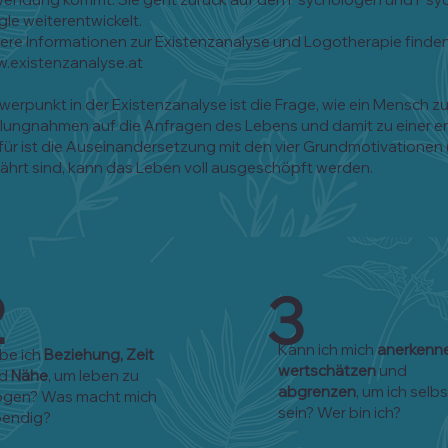
gle weiterentwickelt.
ere Informationen zur Existenzanalyse und Logotherapie finden 
.existenzanalyse.at
werpunkt in der Existenzanalyse ist die Frage, wie ein Mensch z
llungnahmen auf die Anfragen des Lebens und damit zu einer e
rfür ist die Auseinandersetzung mit den vier Grundmotivationen
ährt sind, kann das Leben voll ausgeschöpft werden.
2
3
Kann ich mich
anerkenn
be ich
Beziehung, Zeit
wertschätzen
und
nd
Nähe
, um leben zu
abgrenzen
, um ich selbs
gen? Was macht mich
sein? Wer bin ich?
bendig?