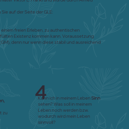
Sie auf der Seite der GLE:
u einem freien Erleben, zu authentischen
rfüllten Existenz kommen kann. Voraussetzung
 (GM), denn nur wenn diese stabil und ausreichend
4
Kann ich in meinem Leben
Sinn
en,
sehen? Was soll in meinem
Leben noch werden bzw.
t zu
wodurch wird mein Leben
sinnvoll?