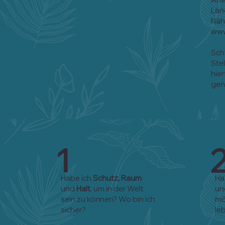
Län
Näh
www
Sch
Ste
hie
gen
1
Habe ich
Schutz, Raum
Ha
und
Halt
, um in der Welt
u
sein zu können? Wo bin ich
mö
sicher?
le