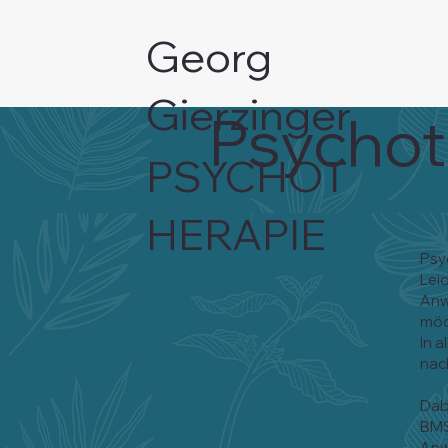
Georg
Gierzinger
Psychot
PSYCHOT
HERAPIE
Psy
Lei
Anw
möc
In a
nac
Dab
BMS
Anw