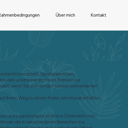
Rahmenbedingungen
Über mich
Kontakt
unterstützend sein, Blockaden lösen,
 bei den unterschiedlichsten Themen zur
den, wenn Sie sich einfach besser kennenlernen
 auf Ihrem Weg zu einem freien, emotional erfüllten,
yse und Logotherapie ist eine in Österreich vom
ode, die in verschiedenen Bereichen zur
ter Viktor E. Frankl und wurde durch Alfried