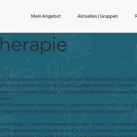
Mein Angebot
Aktuelles | Gruppen
herapie
chotherapie kann in herausfordernden und belastenden Zeiten 
densdruck mindern und die Lebensqualität verbessern. Sie kann
endung kommen und auch in Form von Selbsterfahrung stattfin
hten.
llen Prozessen ist es mir wichtig, Sie professionell und im Dialog
h eigenen Werten gelebten und sinnvollen Leben zu begleiten.
ei verfolge ich einen existenzanalytischen Ansatz. Existenzanal
GPK anerkannte und eigenständige psychotherapeutische Meth
endung kommt. Sie geht zurück auf den Psychologen und Psychia